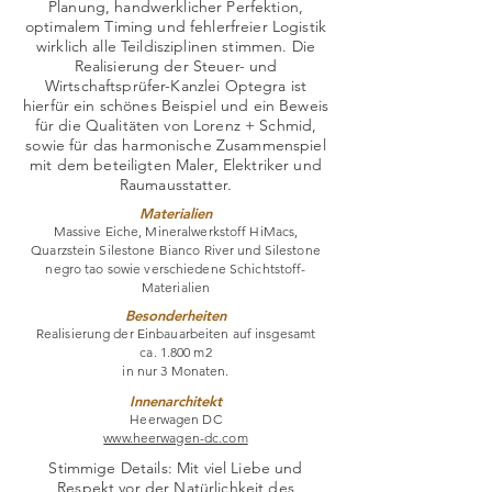
Planung, handwerklicher Perfektion,
optimalem Timing und fehlerfreier Logistik
wirklich alle Teildisziplinen stimmen. Die
Realisierung der Steuer- und
Wirtschaftsprüfer-Kanzlei Optegra ist
hierfür ein schönes Beispiel und ein Beweis
für die Qualitäten von Lorenz + Schmid,
sowie für das harmonische Zusammenspiel
mit dem beteiligten Maler, Elektriker und
Raumausstatter.
Materialien
Massive Eiche, Mineralwerkstoff HiMacs,
Quarzstein Silestone Bianco River und Silestone
negro tao sowie verschiedene Schichtstoff-
Materialien
Besonderheiten
Realisierung der Einbauarbeiten auf insgesamt
ca.
1.800 m2
in nur 3 Monaten.
Innenarchitekt
Heerwagen DC
www.heerwagen-dc.com
Stimmige Details: Mit viel Liebe und
Respekt vor der Natürlichkeit des